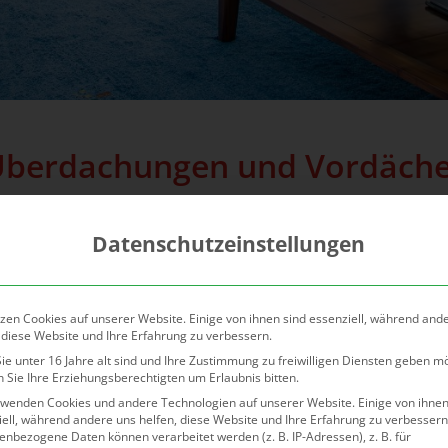
berdachungen und Vordäch
Dächer, Vordächer und Kellerabdeckungen:
staltung Ihrer Überdachung oder Vordach zählt zu unseren
Datenschutzeinstellungen
Egal ob aus Alu, Kunstoff oder Holz.
Wir beraten Sie gerne.
zen Cookies auf unserer Website. Einige von ihnen sind essenziell, während and
 diese Website und Ihre Erfahrung zu verbessern.
e unter 16 Jahre alt sind und Ihre Zustimmung zu freiwilligen Diensten geben m
 Sie Ihre Erziehungsberechtigten um Erlaubnis bitten.
rwenden Cookies und andere Technologien auf unserer Website. Einige von ihnen
ell, während andere uns helfen, diese Website und Ihre Erfahrung zu verbessern
nbezogene Daten können verarbeitet werden (z. B. IP-Adressen), z. B. für