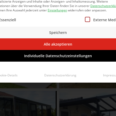
alisierte Anzeigen und Inhalte oder Anzeigen- und Inhaltsmessung.
Weitere
ationen über die Verwendung Ihrer Daten finden Sie in unserer
Datenschutzerkl
nnen Ihre Auswahl jederzeit unter
Einstellungen
widerrufen oder anpassen.
lgt eine Liste der Service-Gruppen, für die eine Einwilligun
Essenziell
Externe Med
Speichern
Alle akzeptieren
Individuelle Datenschutzeinstellungen
okie-Details
Datenschutzerklärung
Impress