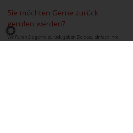
Sie möchten Gerne zurück
gerufen werden?
Wir Rufen Sie gerne zurück, geben Sie dazu einfach Ihre
Telefonnummer im Formular an.
Sie erklären sich damit einverstanden, dass Ihre
Daten zur Bearbeitung Ihres Anliegens verwendet
werden. Weitere Informationen und
Widerrufshinweise finden Sie in der
Datenschutzerklärung
.