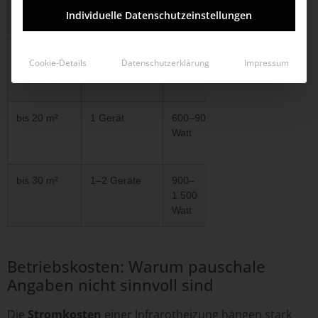
Raumgröße
Geräteanzahl
Leistung
Preis
Individuelle Datenschutzeinstellungen
(ab)
bis 10 m²
1 Gerät
300–600
ca.
Cookie-Details
Datenschutzerklärung
Impressum
Watt
150
€
bis 20 m²
1 Gerät
600–900
ca.
Watt
250
€
bis 30 m²
1–2 Geräte
900–
ca.
1.500
450
Watt
€
Betriebskosten: Warum pauschale
Angaben nicht sinnvoll sind
Die
Stromkosten
einer Infrarotheizung hängen stark