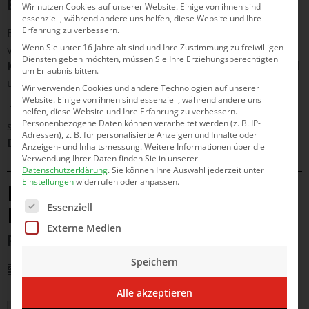
Beispiel:
Wir nutzen Cookies auf unserer Website. Einige von ihnen sind
essenziell, während andere uns helfen, diese Website und Ihre
Erfahrung zu verbessern.
Ein Gerät mit 900 Watt Leistung bei 6 Stunden Betrieb
Wenn Sie unter 16 Jahre alt sind und Ihre Zustimmung zu freiwilligen
verbraucht rechnerisch ca.
5,4 kWh/Tag
. Die
realen
Diensten geben möchten, müssen Sie Ihre Erziehungsberechtigten
Kosten
hängen jedoch stark vom Eigenverbrauchsanteil
um Erlaubnis bitten.
und der Gebäudedämmung ab.
Wir verwenden Cookies und andere Technologien auf unserer
Website. Einige von ihnen sind essenziell, während andere uns
💡
Empfehlung
: Für eine verlässliche Abschätzung
helfen, diese Website und Ihre Erfahrung zu verbessern.
Personenbezogene Daten können verarbeitet werden (z. B. IP-
sollten
Ist- und Solltemperatur, Raumdaten und
Adressen), z. B. für personalisierte Anzeigen und Inhalte oder
Dämmwerte
analysiert werden.
Anzeigen- und Inhaltsmessung.
Weitere Informationen über die
Verwendung Ihrer Daten finden Sie in unserer
Datenschutzerklärung
.
Sie können Ihre Auswahl jederzeit unter
Einstellungen
widerrufen oder anpassen.
Kosten: Anschaffung &
Es folgt eine Liste der Service-Gruppen, für die eine Ei
Betrieb
Essenziell
Externe Medien
Faustformel zur Heizleistung
Speichern
🧮
Ca. 50 W/m² Raumfläche
(nicht m³)
Alle akzeptieren